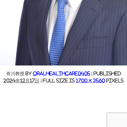
有川教授
By
oralhealthcare0405
|
Published
2024年12月17日
|
Full size is
1700 × 2560
pixels