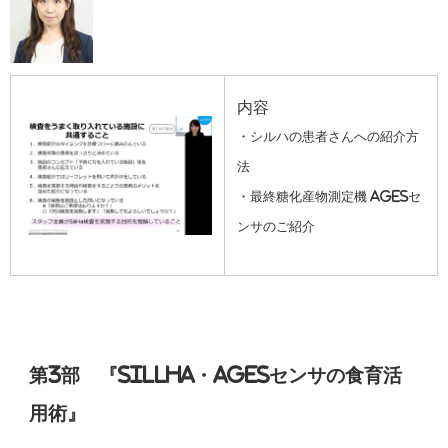
内容
・シルハの患者さんへの紹介方
法
・最終糖化産物測定機 AGEsセ
ンサのご紹介
第3部 『SillHa・AGEsセンサの食育活
用術』