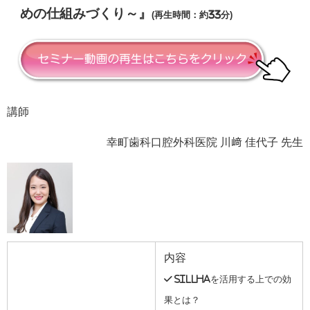
めの仕組みづくり～』
(再生時間：約33分)
講師
幸町歯科口腔外科医院 川﨑 佳代子 先生
内容
✓ SillHaを活用する上での効
果とは？