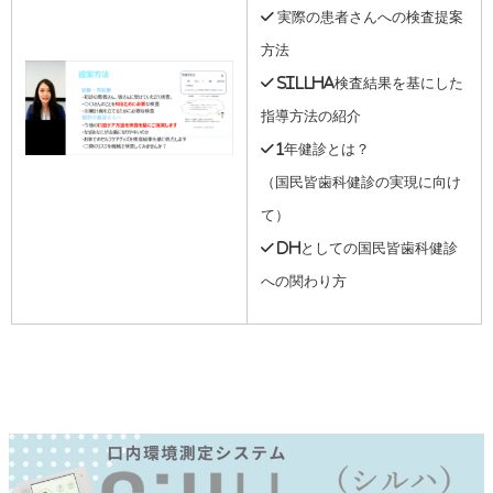
✓ 実際の患者さんへの検査提案
方法
✓ SillHa検査結果を基にした
指導方法の紹介
✓ 1年健診とは？
（国民皆歯科健診の実現に向け
て）
✓ DHとしての国民皆歯科健診
への関わり方