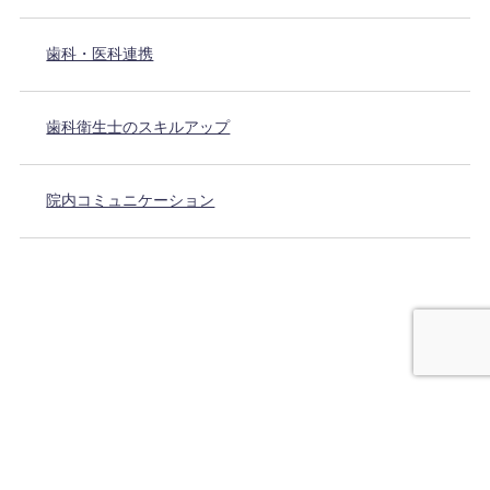
歯科・医科連携
歯科衛生士のスキルアップ
院内コミュニケーション
予防歯科を成功させる情報ブログ｜シルハ公式 All Rights Reserved.