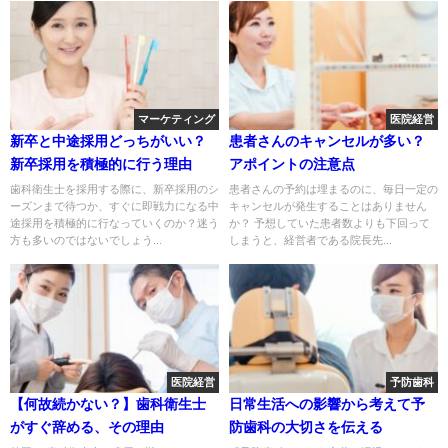
マーケティング
医院経営
新卒と中途採用どっちがいい？
患者さんのキャンセルが多い？
新卒採用を積極的に行う理由
アポイントの注意点
歯科衛生士を採用する際に、新卒採用のシ
患者さんの予約は埋まるのに、毎日一定の
ーズンまで待つか、すぐに即戦力になる中
キャンセルが発生することはありません
途採用を積極的に行なっていくのか？迷う
か？ 予想していた患者数よりも下回って
方も多いのではないでしょう...
しまうと、経営者である院長先...
医院経営
予防歯科
【何故続かない？】歯科衛生士
日常生活への影響から考えて予
がすぐ辞める、その理由
防歯科の大切さを伝える