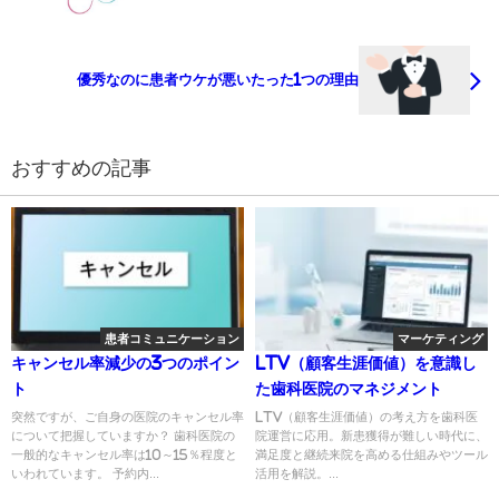
優秀なのに患者ウケが悪いたった1つの理由
おすすめの記事
患者コミュニケーション
マーケティング
キャンセル率減少の3つのポイン
LTV（顧客生涯価値）を意識し
ト
た歯科医院のマネジメント
突然ですが、ご自身の医院のキャンセル率
LTV（顧客生涯価値）の考え方を歯科医
について把握していますか？ 歯科医院の
院運営に応用。新患獲得が難しい時代に、
一般的なキャンセル率は10～15％程度と
満足度と継続来院を高める仕組みやツール
いわれています。 予約内...
活用を解説。...