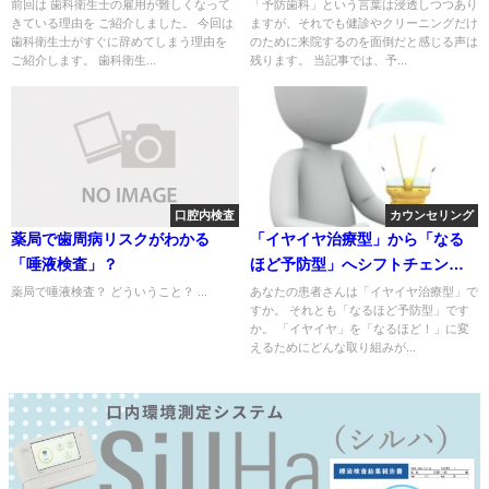
前回は 歯科衛生士の雇用が難しくなって
「予防歯科」という言葉は浸透しつつあり
きている理由を ご紹介しました。 今回は
ますが、それでも健診やクリーニングだけ
歯科衛生士がすぐに辞めてしまう理由を
のために来院するのを面倒だと感じる声は
ご紹介します。 歯科衛生...
残ります。 当記事では、予...
口腔内検査
カウンセリング
薬局で歯周病リスクがわかる
「イヤイヤ治療型」から「なる
「唾液検査」？
ほど予防型」へシフトチェンジ
するために
薬局で唾液検査？ どういうこと？ ...
あなたの患者さんは「イヤイヤ治療型」で
すか。 それとも「なるほど予防型」です
か。 「イヤイヤ」を「なるほど！」に変
えるためにどんな取り組みが...