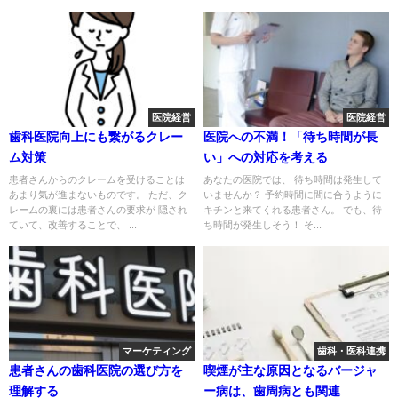
医院経営
医院経営
歯科医院向上にも繋がるクレー
医院への不満！「待ち時間が長
ム対策
い」への対応を考える
患者さんからのクレームを受けることは
あなたの医院では、 待ち時間は発生して
あまり気が進まないものです。 ただ、ク
いませんか？ 予約時間に間に合うように
レームの裏には患者さんの要求が 隠され
キチンと来てくれる患者さん。 でも、待
ていて、改善することで、 ...
ち時間が発生しそう！ そ...
マーケティング
歯科・医科連携
患者さんの歯科医院の選び方を
喫煙が主な原因となるバージャ
理解する
ー病は、歯周病とも関連