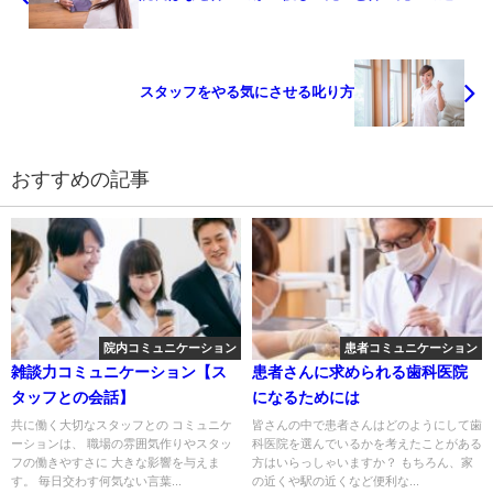
スタッフをやる気にさせる叱り方
おすすめの記事
院内コミュニケーション
患者コミュニケーション
雑談力コミュニケーション【ス
患者さんに求められる歯科医院
タッフとの会話】
になるためには
共に働く大切なスタッフとの コミュニケ
皆さんの中で患者さんはどのようにして歯
ーションは、 職場の雰囲気作りやスタッ
科医院を選んでいるかを考えたことがある
フの働きやすさに 大きな影響を与えま
方はいらっしゃいますか？ もちろん、家
す。 毎日交わす何気ない言葉...
の近くや駅の近くなど便利な...