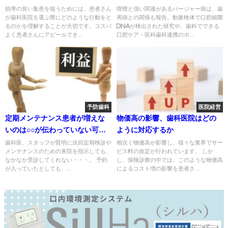
効率の良い集患を狙うためには、患者さん
喫煙と強い関連があるバージャー病は、歯
が歯科医院を選ぶ際にどのような行動をと
周病との関係も報告。動脈検体で口腔細菌
るのかを理解することが大切です。コスパ
DNAが検出された研究や、歯科でできる
よく患者さんにアピールでき...
口腔ケア・医科歯科連携のポ...
予防歯科
医院経営
定期メンテナンス患者が増えな
物価高の影響、歯科医院はどの
いのは○○が伝わっていない可能
ように対応するか
性大
歯科医、スタッフが賢明に次回定期検診や
相次ぐ物価高が影響し、様々な業界でサー
メンテナンスのための来院を指示しても、
ビス料の改定が行われています。 しか
なかなか受診してくれない・・・。 予約
し、保険診療の中では、このような物価高
が入っていたとしても、...
によるコスト増の影響を患者さ...