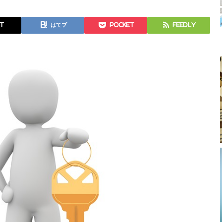
t
はてブ
Pocket
Feedly