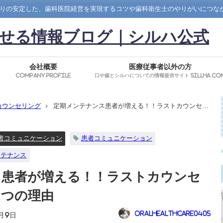
りの安定した、歯科医院経営を実現するコツや歯科衛生士のやりがいにつな
せる情報ブログ｜シルハ公式
会社概要
医療従事者以外の方
Company Profile
口や歯とシルハについての情報提供サイト SillHa.co
カウンセリング
定期メンテナンス患者が増える！！ラストカウンセリ
者コミュニケーション
患者コミュニケーション
ンテナンス
ス患者が増える！！ラストカウンセ
３つの理由
oralhealthcare0405
4月9日