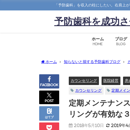
「予防歯科」を収入の柱にしたい。右肩上が
予防歯科を成功さ
ホーム
ブログ
Home
Blog
ホーム
知らないと損する予防歯科ブログ
ングが有効な３つの理由
カウンセリング
医院経営
患
Facebook
カウンセリング
定期メイ
post
定期メンテナン
リングが有効な
はてブ
2018年5月10日
2019年