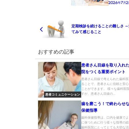
2026年7月2
定期検診を続けることの難しさ ～
てみて感じること
おすすめの記事
患者さん目線を取り入れ
院をつくる重要ポイント
患者さん目線で考えられた歯科医
ることで、患者さんに信頼と安心
ことができます。 様々な歯科医
すが、患者さん目線の...
患者コミュニケーション
歯を磨こう！で終わらせ
保健指導
歯科保健指導は、口内を健康でよ
に保つために行う様々な指導の総
歯科医院にとってとても大切な活