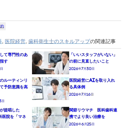
節約
科
,
医院経営
,
歯科衛生士のスキルアップ
の関連記事
して専門性のあ
「いいスタッフがいない」
指す
の前に見直したいこと
6日
2026年7月30日
のルーティンリ
医院経営にAIを取り入れ
て予防意識を高
る具体例
2026年7月16日
3日
が提唱した
関節リウマチ 医科歯科連
科医院を「マネ
携でより良い治療を
2026年6月25日