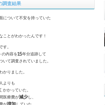
の調査結果
面について不安を持っていた
なことがわかったんです！
です。
トの内容を15年分追跡して
ついて調査されていました。
わかりました。
人よりも
く
かかっていた。
減少
間医療費が
し、
増加
費が
していた。