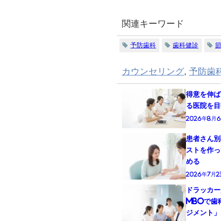
関連キーワード
予防歯科
歯科健診
カウンセリング
,
予防歯
得意を伸ば
る医院を目
2026年8月
患者さん別
ストを作っ
める
2026年7月2
ドラッカー
MBOで歯
ジメント」