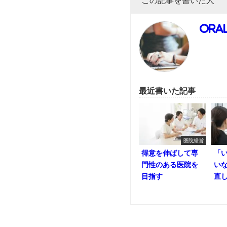
この記事を書いた人
ora
最近書いた記事
医院経営
得意を伸ばして専
「
門性のある医院を
い
目指す
直