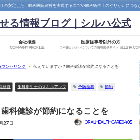
りの安定した、歯科医院経営を実現するコツや歯科衛生士のやりがいにつな
せる情報ブログ｜シルハ公式
会社概要
医療従事者以外の方
Company Profile
口や歯とシルハについての情報提供サイト SillHa.co
カウンセリング
伝えていますか？歯科健診が節約になることを
院経営
歯科衛生士のスキルアップ
予防歯科
節約
？歯科健診が節約になることを
oralhealthcare0405
3月27日