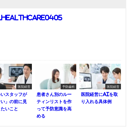
lhealthcare0405
医院経営
予防歯科
医院経営
いいスタッフが
患者さん別のルー
医院経営にAIを取
ない」の前に見
ティンリストを作
り入れる具体例
したいこと
って予防意識を高
める