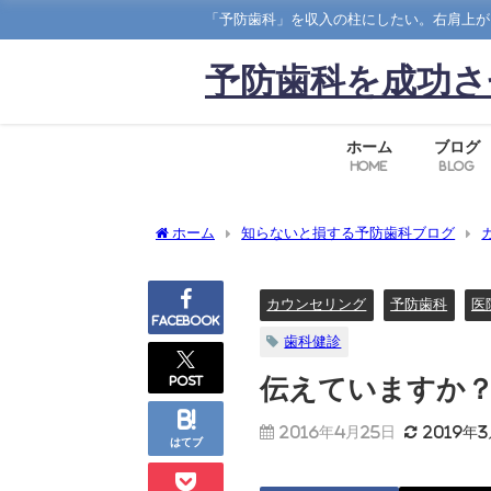
「予防歯科」を収入の柱にしたい。右肩上が
予防歯科を成功さ
ホーム
ブログ
Home
Blog
ホーム
知らないと損する予防歯科ブログ
カウンセリング
予防歯科
医
Facebook
歯科健診
post
伝えていますか
2016年4月25日
2019年
はてブ