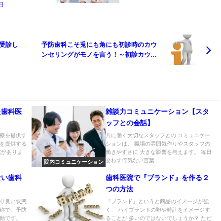
日
受診し
予防歯科こそ兎にも角にも初診時のカウ
ンセリングがモノを言う！～初診カウン
セリング心構え編～
た歯科医
雑談力コミュニケーション【スタ
ッフとの会話】
療を提供す
共に働く大切なスタッフとの コミュニケー
を提供する
ションは、 職場の雰囲気作りやスタッフの
院がありま
働きやすさに 大きな影響を与えます。 毎日
交わす何気ない言葉...
院内コミュニケーション
ない歯科
歯科医院で『ブランド』を作る２
つの方法
り良い状態
『ブランド』というと商品のイメージが強
称で、予防
く、 ハイブランドの鞄や時計をイメージす
動です。
ることが 多いのではないでしょうか？ ただ