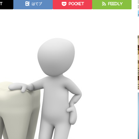
t
はてブ
Pocket
Feedly