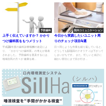
予防歯科
院内コミュニケーション
上手く伝えていますか？ かかり
今日から実践したいユニット周
つけ歯科医をもつメリット
りのチェック項目4選
平成28年度の歯科診療報酬の改定によ
日々同じような作業を繰り返していると、
り、 「かかりつけ歯科医」の考えが発表
どうしても1回1回のクオリティは下がって
されました。 予防歯科を普及するには、
しまいがちです。 また、忙しいと余計に
地域住民の方々が 健康を維...
細かい部分にまで目が行き...