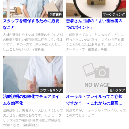
予防歯科
マーケティング
スタッフを確保するために必要
患者さん目線の「よい歯医者３
なこと
つのポイント」
人材が確保しやすい経済状況の中でも人材
「歯医者ってあちこちにあって… どこに
の確保が難しい歯科医院は存在しているよ
行ったらよいのか迷う」 こういう声を聞
うです。 その一方で、求人をほとんど出
くことがしばしばあります。 試しにイン
したことがないという歯科医...
ターネットで「歯医者」を検...
カウンセリング
セルフケア
治療説明の効率化でチェアタイ
オーラル・フレイルってご存知
ムを効率化
ですか？ ～これからの超高齢
社会において大切なこと～
治療説明は、患者さん一人ひとりにとって
突然ですが、「オーラル・フレイル」って
欠かせない重要なものです。 しかし、 ブ
ご存知でしょうか？...
リッジ治療の選択肢 自費治療と保険診療
の違い など、歯科医師が...