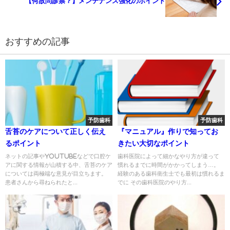
【何故問診票？】メンテナンス強化のポイント
おすすめの記事
予防歯科
予防歯科
舌苔のケアについて正しく伝え
『マニュアル』作りで知ってお
るポイント
きたい大切なポイント
ネットの記事やYouTubeなどで口腔ケ
歯科医院によって細かなやり方が違って
アに関する情報が山積する中、舌苔のケア
慣れるまでに時間がかかってしまう…。
については両極端な意見が目立ちます。
経験のある歯科衛生士でも最初は慣れるま
患者さんから尋ねられたと...
でに その歯科医院のやり方...