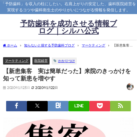
「予防歯科」を収入の柱にしたい。右肩上がりの安定した、歯科医院経営を
実現するコツや歯科衛生士のやりがいにつながる情報を発信します。
予防歯科を成功させる情報ブ
ログ｜シルハ公式
ホーム
知らないと損する予防歯科ブログ
マーケティング
【新患集客
実は簡単だった】来院のきっかけを知って新患を増やす
マーケティング
医院経営
かかりつけ
【新患集客 実は簡単だった】来院のきっかけを
知って新患を増やす
2020年1月23日
2020年1月22日
LINE