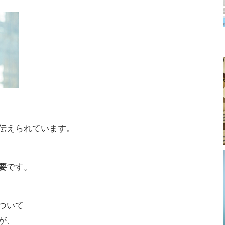
伝えられています。
要
です。
ついて
が、