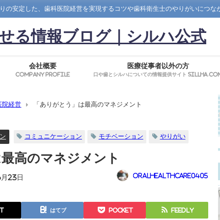
りの安定した、歯科医院経営を実現するコツや歯科衛生士のやりがいにつな
せる情報ブログ｜シルハ公式
会社概要
医療従事者以外の方
Company Profile
口や歯とシルハについての情報提供サイト SillHa.co
医院経営
「ありがとう」は最高のマネジメント
ン
コミュニケーション
モチベーション
やりがい
は最高のマネジメント
oralhealthcare0405
6月23日
t
はてブ
Pocket
Feedly