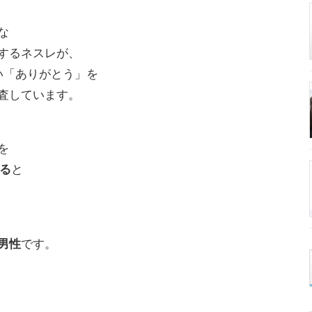
な
するネスレが、
い「ありがとう」を
査しています。
を
いる
と
男性
です。