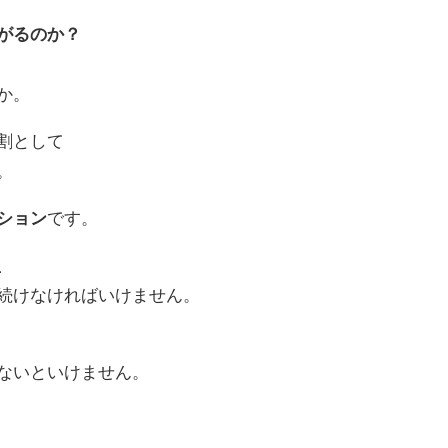
がるのか？
か。
割として
。
ション
です。
、
続けなければいけません。
ないといけません。