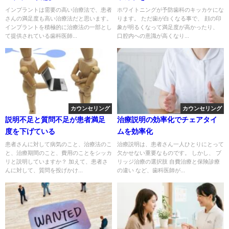
インプラントは需要の高い治療法で、患者
ホワイトニングが予防歯科のキッカケにな
さんの満足度も高い治療法だと思います。
ります。 ただ歯が白くなる事で、 顔の印
インプラントを積極的に治療法の一部とし
象が明るくなって満足度が高かったり、
て提供されている歯科医師...
口腔内への意識が高くなり...
カウンセリング
カウンセリング
説明不足と質問不足が患者満足
治療説明の効率化でチェアタイ
度を下げている
ムを効率化
患者さんに対して病気のこと、治療法のこ
治療説明は、患者さん一人ひとりにとって
と、治療期間のこと、費用のことをシッカ
欠かせない重要なものです。 しかし、 ブ
リと説明していますか？ 加えて、患者さ
リッジ治療の選択肢 自費治療と保険診療
んに対して、質問を投げかけ...
の違い など、歯科医師が...