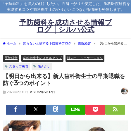
「予防歯科」を収入の柱にしたい。右肩上がりの安定した、歯科医院経営を
実現するコツや歯科衛生士のやりがいにつながる情報を発信します。
予防歯科を成功させる情報ブ
ログ｜シルハ公式
ホーム
知らないと損する予防歯科ブログ
医院経営
【明日から出来る】
新人歯科衛生士の早期退職を防ぐ3つのポイント
医院経営
歯科衛生士のスキルアップ
院内コミュニケーション
スタッフ教育
働きがい
【明日から出来る】新人歯科衛生士の早期退職を
防ぐ3つのポイント
2022年2月10日
2022年5月17日
LINE