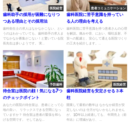
医院経営
患者コミュニケーション
歯科助手の採用が困難になりつ
歯科医院に苦手意識を持ってい
つある理由とその採用法
る人の理由を考える
歯科衛生士の求人はなかなかこない、とい
歯科医院に苦手意識を持つ患者さんの心理
うのはわかっていても、歯科助手の求人ま
を解説。痛みや音、におい、嘔吐反射、不
でなかなか募集がこない！と驚いている院
安への配慮と、安心して通える医院づくり
長先生は多いようです。 実...
の工夫を紹介します。...
予防歯科
医院経営
待合室は医院の顔！気になる7つ
歯科医院経営を安定させる３本
のチェックポイント
柱
あなたの医院の待合室は、患者にとって心
開業して最初の数年は なかなか経営が安
地の良い、 リラックスできる空間になっ
定しないのは 仕方がないかもしれません
ていますか？ 待合室は患者の緊張を和ら
が、 10年以上経過しても、 年間売上（前
げる空間です。 そしてあな...
年比）に増減があり、 ...