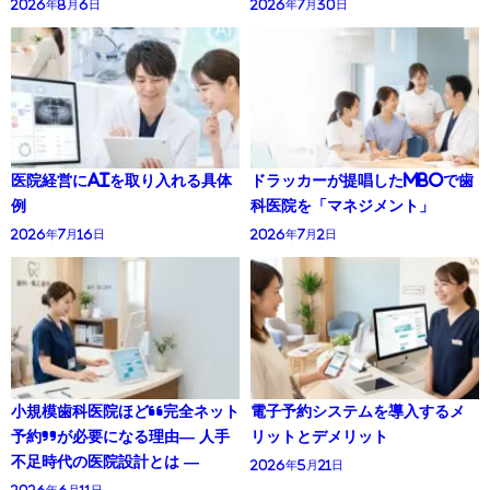
2026年8月6日
2026年7月30日
医院経営にAIを取り入れる具体
ドラッカーが提唱したMBOで歯
例
科医院を「マネジメント」
2026年7月16日
2026年7月2日
小規模歯科医院ほど“完全ネット
電子予約システムを導入するメ
予約”が必要になる理由― 人手
リットとデメリット
不足時代の医院設計とは ―
2026年5月21日
2026年6月11日