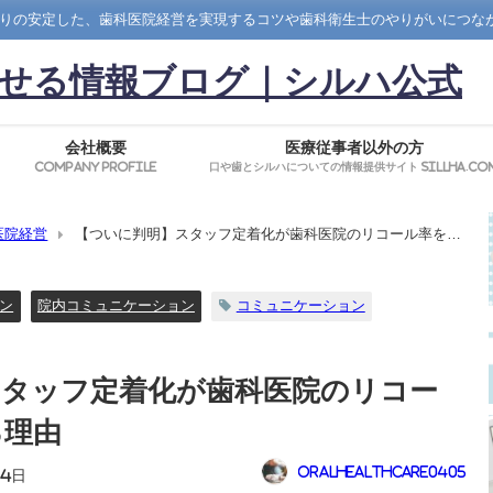
りの安定した、歯科医院経営を実現するコツや歯科衛生士のやりがいにつな
せる情報ブログ｜シルハ公式
会社概要
医療従事者以外の方
Company Profile
口や歯とシルハについての情報提供サイト SillHa.co
医院経営
【ついに判明】スタッフ定着化が歯科医院のリコール率をア
ン
院内コミュニケーション
コミュニケーション
スタッフ定着化が歯科医院のリコー
る理由
oralhealthcare0405
月4日