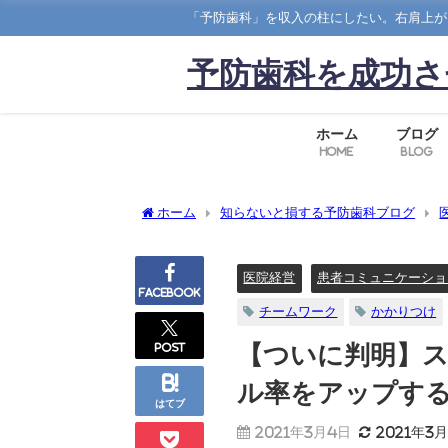
「予防歯科」を収入の柱にしたい。右肩上が
予防歯科を成功さ
ホーム
ブログ
Home
Blog
ホーム
知らないと損する予防歯科ブログ
ップする理由
医院経営
患者コミュニケーショ
Facebook
チームワーク
かかりつけ
post
【ついに判明】
ル率をアップす
はてブ
2021年3月4日
2021年3