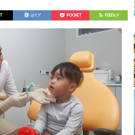
t
はてブ
Pocket
Feedly