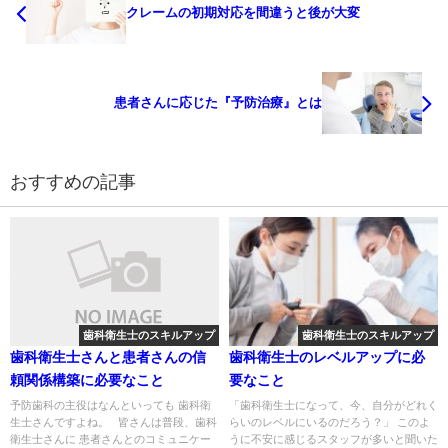
クレームの初期対応を間違うと後が大変
患者さんに応じた『予防治療』とは
おすすめの記事
歯科衛生士のスキルアップ
歯科衛生士のスキルアップ
歯科衛生士さんと患者さんの信
歯科衛生士のレベルアップに必
頼関係構築に必要なこと
要なこと
予防歯科の主役はなんといっても 歯科衛
「歯科衛生士になって、今、自分がどれく
生士さんですよね。 皆さんは普段、歯科
らいのレベルにいるのだろう？」 このよ
衛生士さんに 患者さんとのコミュニケー
うに不安に感じるスタッフが多いと聞いた