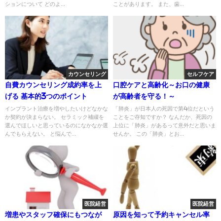
ションについて どのよ...
ことがあります。 また、歯...
カウンセリング
セルフケア
自費カウンセリング成約率を上
口腔ケアと高齢化～お口の健康
げる 基本的3つのポイント
が高齢者を守る！～
インプラント治療を増やしたいけどなかな
「肺炎」が日本人の死因で第4位だという
か契約が決まらない。 セラミック補綴を
ことをご存知ですか？ なんだか、死因の
選んでほしいと思っているのになかなか選
上位に「肺炎」があるって意外だと思いま
んでもらえない。 と悩んで...
せんか。 この「肺炎」とお...
医院経営
医院経営
増患やスタッフ確保にもつなが
原因を知って予約キャンセル率