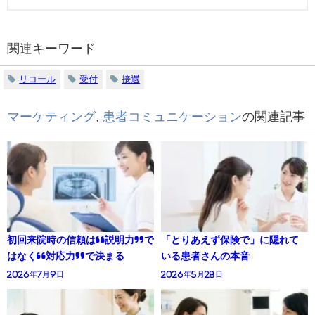
関連キーワード
リコール
受付
接遇
マーケティング
,
患者コミュニケーション
の関連記事
初回来院時の信頼は“説明力”で
「とりあえず保険で」に隠れて
はなく“対応力”で決まる
いる患者さんの本音
2026年7月9日
2026年5月28日