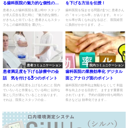
る歯科医院の魅力的な個性の作
を下げる方法を伝授！
り方
患者さんが歯科医院を選ぶ時や スタッフ
歯科医院を悩ませる問題の1つに 患者さん
が求人広告を見た時に 『魅力的な個性』
の「キャンセル率」があります。 キャン
がきちんと出ていると 患者さんもスタッ
セル率が高くなればなるほど、 医院経営
フもこの歯科医院を 選びた...
に負担がかかります。 さ...
患者コミュニケーション
院内コミュニケーション
患者満足度を下げる診療中の会
歯科医院の業務効率化 デジタル
話 気を付ける3つのポイント
面とアナログ面のポイント
患者さんの満足度を上げるためにと 院内
歯科医院の効率化は無駄をなくして 利益
でいろいろと作業をしている時に 以外な
率を向上させる目的で、 ますます重要視
落とし穴が潜んでいることがあります。
されています。 予約の混雑や待ち時間の
それは、院長とスタッフの会...
長さなどは 効率化できます...