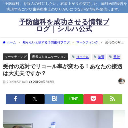
「予防歯科」を収入の柱にしたい。右肩上がりの安定した、歯科医院経営を
実現するコツや歯科衛生士のやりがいにつながる情報を発信します。
予防歯科を成功させる情報ブ
ログ｜シルハ公式
ホーム
知らないと損する予防歯科ブログ
マーケティング
受付の応対で
リコール率が変わる！あなたの接遇は大丈夫ですか？
マーケティング
患者コミュニケーション
リコール
接遇
受付
受付の応対でリコール率が変わる！あなたの接遇
は大丈夫ですか？
2019年3月14日
2019年3月12日
LINE