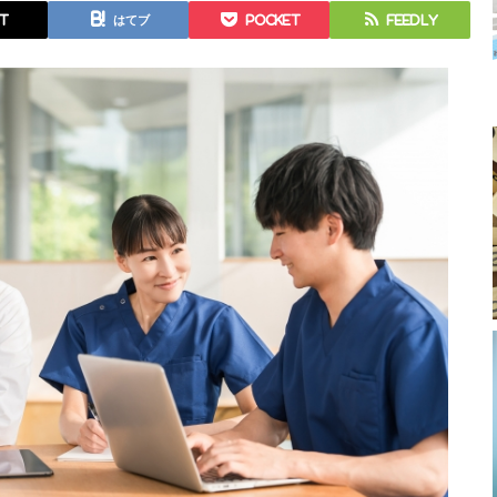
t
はてブ
Pocket
Feedly