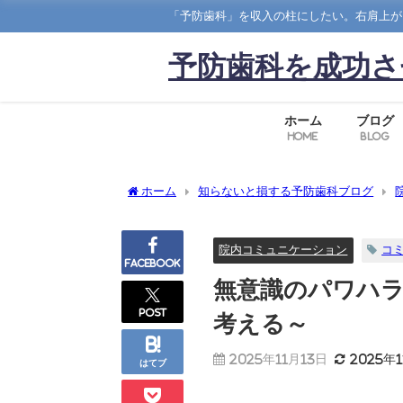
「予防歯科」を収入の柱にしたい。右肩上が
予防歯科を成功さ
ホーム
ブログ
Home
Blog
ホーム
知らないと損する予防歯科ブログ
方法を考える～
院内コミュニケーション
コ
Facebook
無意識のパワハ
post
考える～
2025年11月13日
2025年
はてブ