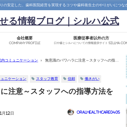
りの安定した、歯科医院経営を実現するコツや歯科衛生士のやりがいにつな
せる情報ブログ｜シルハ公式
会社概要
医療従事者以外の方
Company Profile
口や歯とシルハについての情報提供サイト SillHa.co
院内コミュニケーション
無意識のパワハラに注意～スタッフへの指導
ミュニケーション
スタッフ教育
信頼
働きがい
ラに注意～スタッフへの指導方法を
oralhealthcare0405
11月12日