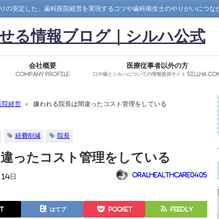
りの安定した、歯科医院経営を実現するコツや歯科衛生士のやりがいにつな
せる情報ブログ｜シルハ公式
会社概要
医療従事者以外の方
Company Profile
口や歯とシルハについての情報提供サイト SillHa.co
医院経営
嫌われる院長は間違ったコスト管理をしている
経費削減
院長
間違ったコスト管理をしている
oralhealthcare0405
月14日
t
はてブ
Pocket
Feedly