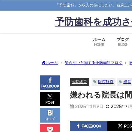
「予防歯科」を収入の柱にしたい。右肩上が
予防歯科を成功さ
ホーム
ブログ
Home
Blog
ホーム
知らないと損する予防歯科ブログ
医院経営
医院経営
経営
Facebook
嫌われる院長は
post
2025年1月9日
2025年4
はてブ
Facebook
pos