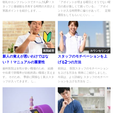
朝礼やカンファレンスでチーム力UP！ス
「アポイントが埋まる曜日とそうでない曜
タッフと価値観を共有する時間の大切さと
日の差が激しくて困っている」 「アポイ
実践ポイントを紹介します。...
ントが入る時間帯に偏りがあって、 定期
通院をしてもらいにくい」 ...
医院経営
カウンセリング
新人の覚えが悪いわけではな
スタッフのモチベーションを上
い？！マニュアルの重要性
げる2つの方法
歯科医院は女性が多い職場のため、 結婚
前回は、 医院スタッフのモチベーション
や出産で辞職率が比較的高い職場と言えま
を上げる方法を 簡単にご紹介しました。
す。 そのため、 季節に関係なく新人スタ
今回は、より詳細な スタッフのモチベー
ッフが入ってきます。 し...
ションを上げる方法を ご...