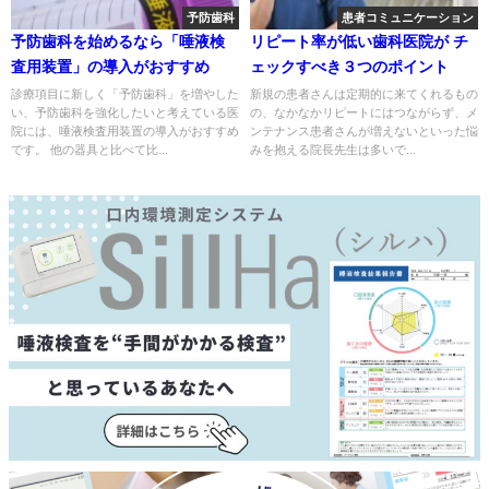
予防歯科
患者コミュニケーション
予防歯科を始めるなら「唾液検
リピート率が低い歯科医院が チ
査用装置」の導入がおすすめ
ェックすべき３つのポイント
診療項目に新しく「予防歯科」を増やした
新規の患者さんは定期的に来てくれるもの
い、予防歯科を強化したいと考えている医
の、なかなかリピートにはつながらず、メ
院には、唾液検査用装置の導入がおすすめ
ンテナンス患者さんが増えないといった悩
です。 他の器具と比べて比...
みを抱える院長先生は多いで...