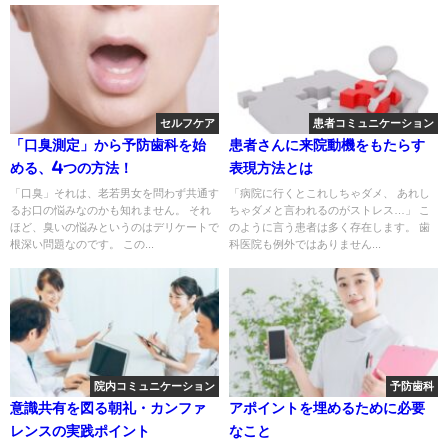
セルフケア
患者コミュニケーション
「口臭測定」から予防歯科を始
患者さんに来院動機をもたらす
める、4つの方法！
表現方法とは
「口臭」それは、老若男女を問わず共通す
「病院に行くとこれしちゃダメ、 あれし
るお口の悩みなのかも知れません。 それ
ちゃダメと言われるのがストレス…」 こ
ほど、臭いの悩みというのはデリケートで
のように言う患者は多く存在します。 歯
根深い問題なのです。 この...
科医院も例外ではありません...
院内コミュニケーション
予防歯科
意識共有を図る朝礼・カンファ
アポイントを埋めるために必要
レンスの実践ポイント
なこと