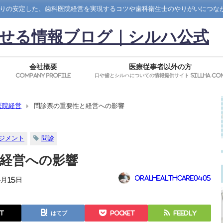
りの安定した、歯科医院経営を実現するコツや歯科衛生士のやりがいにつな
せる情報ブログ｜シルハ公式
会社概要
医療従事者以外の方
Company Profile
口や歯とシルハについての情報提供サイト SillHa.co
医院経営
問診票の重要性と経営への影響
ジメント
問診
経営への影響
oralhealthcare0405
4月15日
t
はてブ
Pocket
Feedly