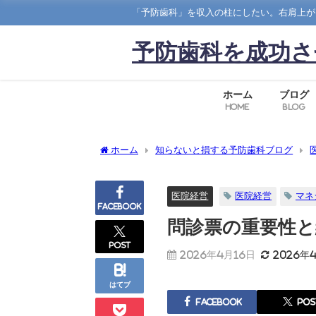
「予防歯科」を収入の柱にしたい。右肩上が
予防歯科を成功さ
ホーム
ブログ
Home
Blog
ホーム
知らないと損する予防歯科ブログ
医院経営
医院経営
マネ
Facebook
問診票の重要性と
post
2026年4月16日
2026年
はてブ
Facebook
pos