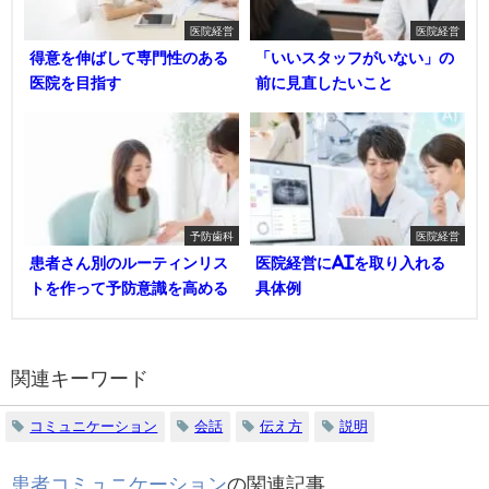
医院経営
医院経営
得意を伸ばして専門性のある
「いいスタッフがいない」の
医院を目指す
前に見直したいこと
予防歯科
医院経営
患者さん別のルーティンリス
医院経営にAIを取り入れる
トを作って予防意識を高める
具体例
関連キーワード
コミュニケーション
会話
伝え方
説明
患者コミュニケーション
の関連記事