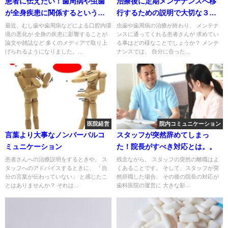
患者に伝えたい！歯周病や虫歯
治療後に定期メンテナンスへ移
が全身疾患に関係するというこ
行するための説明で大切な３つ
と
のポイント
最近、むし歯や歯周病などによる口腔内環
虫歯や歯周病の治療が終わり、 メンテナ
境の悪化が 全身の疾患に影響することが
ンスに通ってくれる患者さんが 求めてい
論文や雑誌など 多くのメディアで取り上
る事はどの様なことでしょうか？ メンテ
げられるようになりました。...
ナンスでは、 自分に合った...
医院経営
院内コミュニケーション
言葉より大事なノンバーバルコ
スタッフが突然辞めてしまっ
ミュニケーション
た！院長がすべき対応とは。。
患者さんへの治療説明をするときや、 ス
残念ながら、 スタッフの突然の離職はよ
タッフへのアドバイスするときに、 「自
くあることです。 そして、スタッフが突
分の言葉が伝わっていない」 と感じたこ
然辞職した場合、 その後の院長の対応が
とはありませんか？ それは...
歯科医院の運営に 大きな影...