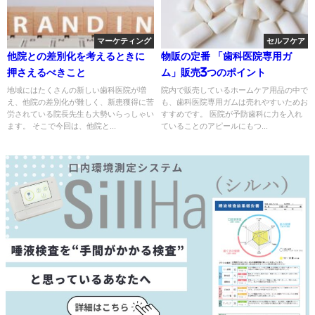
マーケティング
セルフケア
他院との差別化を考えるときに
物販の定番 「歯科医院専用ガ
押さえるべきこと
ム」販売3つのポイント
地域にはたくさんの新しい歯科医院が増
院内で販売しているホームケア用品の中で
え、他院の差別化が難しく、新患獲得に苦
も、歯科医院専用ガムは売れやすいためお
労されている院長先生も大勢いらっしゃい
すすめです。 医院が予防歯科に力を入れ
ます。 そこで今回は、他院と...
ていることのアピールにもつ...