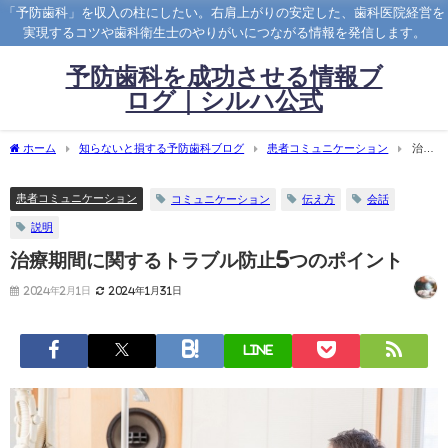
「予防歯科」を収入の柱にしたい。右肩上がりの安定した、歯科医院経営を
実現するコツや歯科衛生士のやりがいにつながる情報を発信します。
予防歯科を成功させる情報ブ
ログ｜シルハ公式
ホーム
知らないと損する予防歯科ブログ
患者コミュニケーション
治療
期間に関するトラブル防止5つのポイント
患者コミュニケーション
コミュニケーション
伝え方
会話
説明
治療期間に関するトラブル防止5つのポイント
2024年2月1日
2024年1月31日
LINE