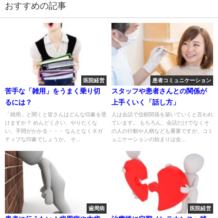
おすすめの記事
医院経営
患者コミュニケーション
苦手な「雑用」をうまく乗り切
スタッフや患者さんとの関係が
るには？
上手くいく「話し方」
「雑用」と聞くと皆さんはどんな印象を受
人は会話で信頼関係を築いていくと言われ
けますか？ めんどくさい、やりたくな
ています。 もちろん、会話だけでなくそ
い、手間がかかる・・・ なんとなくネガ
の人の行動や人柄なども重要ですが、コミ
ティブな印象でしょうか。 そ...
ュニケーションの始まりは会...
歯周病
医院経営