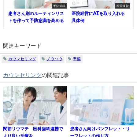
予防歯科
医院経営
患者さん別のルーティンリス
医院経営にAIを取り入れる
トを作って予防意識を高める
具体例
関連キーワード
カウンセリング
ノウハウ
準備
カウンセリング
の関連記事
関節リウマチ 医科歯科連携で
患者さん向けパンフレット・リ
より良い治療を
ーフレットの作り方