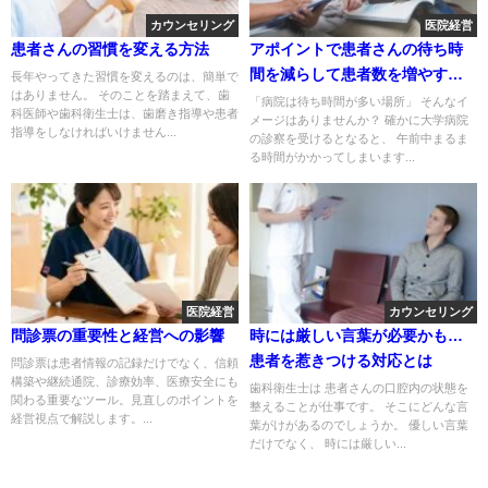
カウンセリング
医院経営
患者さんの習慣を変える方法
アポイントで患者さんの待ち時
間を減らして患者数を増やす方
長年やってきた習慣を変えるのは、簡単で
はありません。 そのことを踏まえて、歯
法とは？
「病院は待ち時間が多い場所」 そんなイ
科医師や歯科衛生士は、歯磨き指導や患者
メージはありませんか？ 確かに大学病院
指導をしなければいけません...
の診察を受けるとなると、 午前中まるま
る時間がかかってしまいます...
医院経営
カウンセリング
問診票の重要性と経営への影響
時には厳しい言葉が必要かも…
患者を惹きつける対応とは
問診票は患者情報の記録だけでなく、信頼
構築や継続通院、診療効率、医療安全にも
歯科衛生士は 患者さんの口腔内の状態を
関わる重要なツール。見直しのポイントを
整えることが仕事です。 そこにどんな言
経営視点で解説します。...
葉がけがあるのでしょうか。 優しい言葉
だけでなく、 時には厳しい...