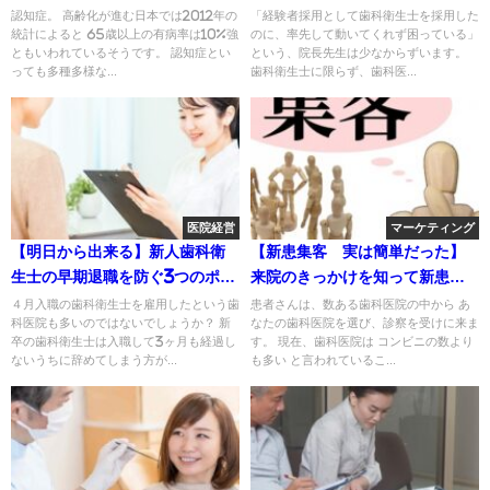
ント
認知症。 高齢化が進む日本では2012年の
「経験者採用として歯科衛生士を採用した
統計によると 65歳以上の有病率は10%強
のに、率先して動いてくれず困っている」
ともいわれているそうです。 認知症とい
という、院長先生は少なからずいます。
っても多種多様な...
歯科衛生士に限らず、歯科医...
医院経営
マーケティング
【明日から出来る】新人歯科衛
【新患集客 実は簡単だった】
生士の早期退職を防ぐ3つのポイ
来院のきっかけを知って新患を
ント
増やす
４月入職の歯科衛生士を雇用したという歯
患者さんは、数ある歯科医院の中から あ
科医院も多いのではないでしょうか？ 新
なたの歯科医院を選び、診察を受けに来ま
卒の歯科衛生士は入職して3ヶ月も経過し
す。 現在、歯科医院は コンビニの数より
ないうちに辞めてしまう方が...
も多い と言われているこ...