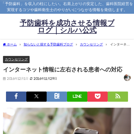
「予防歯科」を収入の柱にしたい。右肩上がりの安定した、歯科医院経営を
実現するコツや歯科衛生士のやりがいにつながる情報を発信します。
予防歯科を成功させる情報ブ
ログ｜シルハ公式
ホーム
知らないと損する予防歯科ブログ
カウンセリング
インターネッ
ト情報に左右される患者への対応
カウンセリング
インターネット情報に左右される患者への対応
2016年12月1日
2016年11月29日
LINE