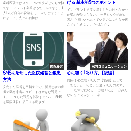
げる 基本的3つのポイント
歯科医院ではスタッフの連携がとても大切
です。 アシスト業務はもちろんですが、1
インプラント治療を増やしたいけどなかな
人1人が自分の役割を しっかりと行うこと
か契約が決まらない。 セラミック補綴を
によって、先生の負担は...
選んでほしいと思っているのになかなか選
んでもらえない。 と悩んで...
医院経営
院内コミュニケーション
SNSを活用した医院経営と集患
心に響く｢叱り方｣【後編】
方法
前回は 心に響く叱り方【前編】として
「怒る」と「叱る」は違う 叱り方のマナ
安定した経営を目指す上で、新規患者の獲
ー ①すぐに叱る ②短く叱る ③みん
得や既存患者のリピートは大きな課題で
なの前で叱らない ④...
す。 こうした課題を解決するべく、SNS
を医院運営に活用する動きが...