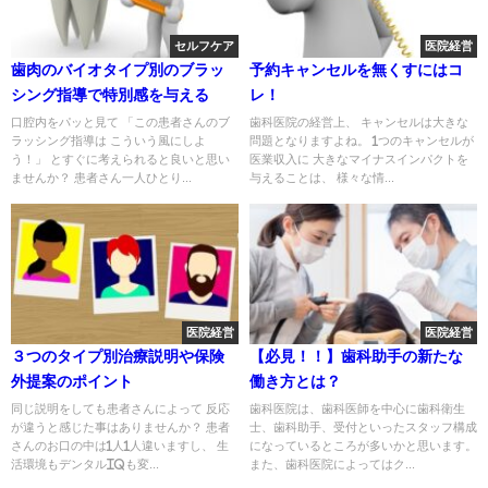
セルフケア
医院経営
歯肉のバイオタイプ別のブラッ
予約キャンセルを無くすにはコ
シング指導で特別感を与える
レ！
口腔内をパッと見て 「この患者さんのブ
歯科医院の経営上、 キャンセルは大きな
ラッシング指導は こういう風にしよ
問題となりますよね。 1つのキャンセルが
う！」 とすぐに考えられると良いと思い
医業収入に 大きなマイナスインパクトを
ませんか？ 患者さん一人ひとり...
与えることは、 様々な情...
医院経営
医院経営
３つのタイプ別治療説明や保険
【必見！！】歯科助手の新たな
外提案のポイント
働き方とは？
同じ説明をしても患者さんによって 反応
歯科医院は、歯科医師を中心に歯科衛生
が違うと感じた事はありませんか？ 患者
士、歯科助手、受付といったスタッフ構成
さんのお口の中は1人1人違いますし、 生
になっているところが多いかと思います。
活環境もデンタルIQも変...
また、歯科医院によってはク...